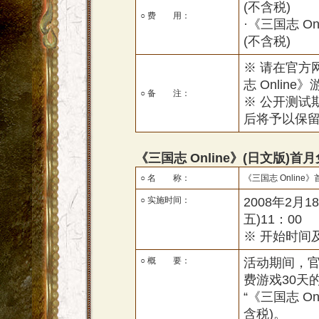
(不含税)
○ 费 用：
·《三国志 On
(不含税)
※ 请在官方
志 Online
○ 备 注：
※ 公开测试
后将予以保
《三国志 Online》(日文版)
○ 名 称：
《三国志 Online
○ 实施时间：
2008年2月1
五)11：00
※ 开始时间
○ 概 要：
活动期间，
费游戏30天
“《三国志 On
含税)。