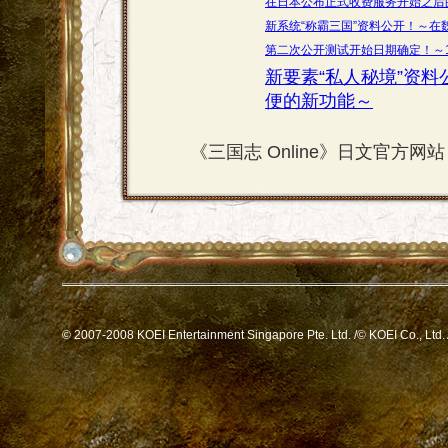
在日本公布正式收费服务开始之后
新系统“称霸三国”资料公开！～
第二次公开测试开始日期确定！～1
新要素“私人秘境”资
便的新功能～
《三国志 Online》日文官方网
© 2007-2008 KOEI Entertainment Singapore Pte. Ltd. /© KOEI Co., L