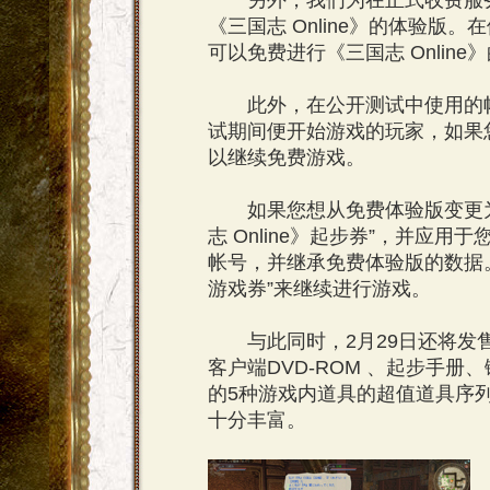
另外，我们为在正式收费服务
《三国志 Online》的体验版
可以免费进行《三国志 Online
此外，在公开测试中使用的帐
试期间便开始游戏的玩家，如果
以继续免费游戏。
如果您想从免费体验版变更为
志 Online》起步券”，并应
帐号，并继承免费体验版的数据。此
游戏券”来继续进行游戏。
与此同时，2月29日还将发售“《
客户端DVD-ROM 、起步手
的5种游戏内道具的超值道具序
十分丰富。